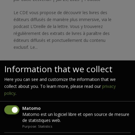
Le CDE vous propose de découvrir les livres des
éditeurs diffusés de manière plus immersive, via le
podcast L’Oreille de la lettre. Vous y trouverez
régulièrement des extraits de livres à paraître des
éditeurs diffusés et ponctuellement du contenu
exclusif. Le...
Information that we collect
Rechercher
Here you can see and customize the information that we
Articles récents
collect about you. To learn more, please read our
privacy
policy
.
Marc Bloch et la Résistance
La rentrée Sciences humaines
Matomo
Matomo est un logiciel libre et open source de mesure
Les États-Unis célèbrent les 250 ans de leur
de statistiques web.
indépendance
Purpose: Statistics
Verdier, collection « La Petite Jaune »