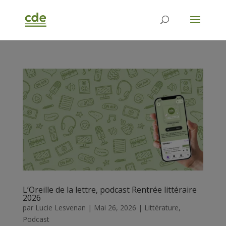
L’Oreille de la lettre, podcast Rentrée littéraire
2026
par
Lucie Lesvenan
|
Mai 26, 2026
|
Littérature
,
Podcast