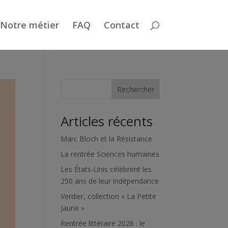
Notre métier
FAQ
Contact
Rechercher
Articles récents
Marc Bloch et la Résistance
La rentrée Sciences humaines
Les États-Unis célèbrent les
250 ans de leur indépendance
Verdier, collection « La Petite
Jaune »
Rentrée littéraire 2026 : le