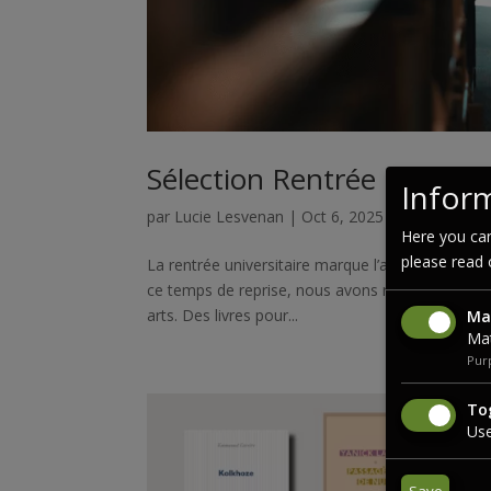
Sélection Rentrée univers
Inform
par
Lucie Lesvenan
|
Oct 6, 2025
|
Thématique
Here you can
please read
La rentrée universitaire marque l’arrivée de no
ce temps de reprise, nous avons réuni une sélec
arts. Des livres pour...
Ma
Mat
Purp
Tog
Use