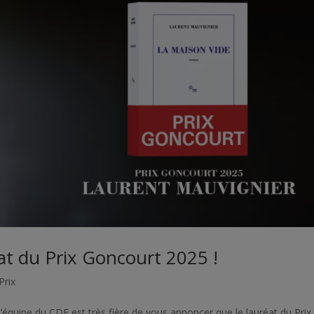
at du Prix Goncourt 2025 !
Prix
’équipe du CDE est très fière de vous annoncer que le lauréat du Prix