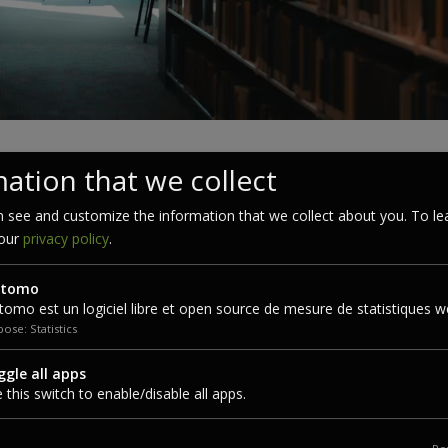
itaire 2025-2026
ation that we collect
s
 see and customize the information that we collect about you. To le
 our
privacy policy
.
uveaux cours et de nouvelles lectures pour les étudiants. Pour accomp
tion d’ouvrages de référence en : histoire, sciences-humaines et beau
tomo
omo est un logiciel libre et open source de mesure de statistiques w
ose: Statistics
gle all apps
 this switch to enable/disable all apps.