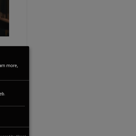
arn more,
agner
x-
eb.