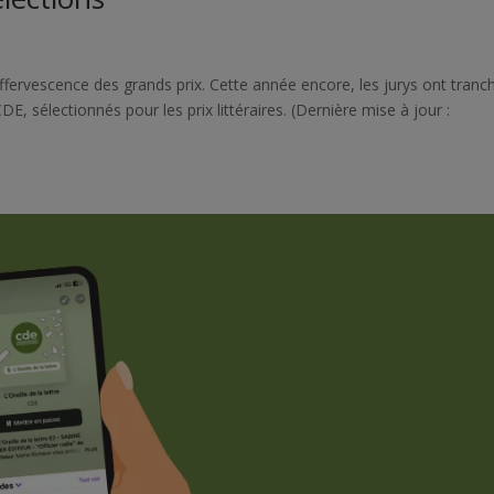
l’effervescence des grands prix. Cette année encore, les jurys ont tranch
DE, sélectionnés pour les prix littéraires. (Dernière mise à jour :