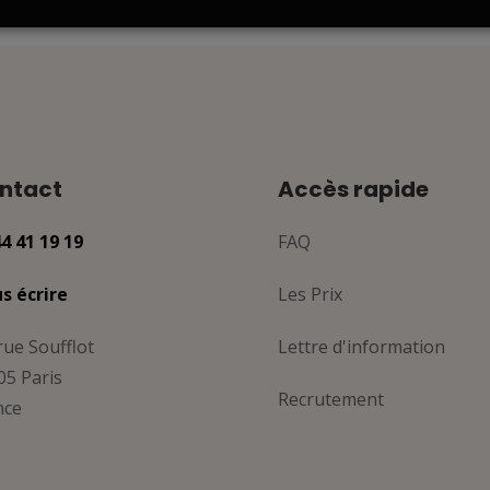
ntact
Accès rapide
44 41 19 19
FAQ
s écrire
Les Prix
rue Soufflot
Lettre d'information
05 Paris
Recrutement
nce