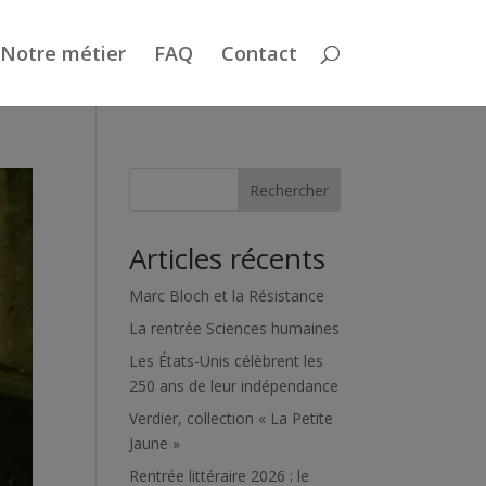
Notre métier
FAQ
Contact
Rechercher
Articles récents
Marc Bloch et la Résistance
La rentrée Sciences humaines
Les États-Unis célèbrent les
250 ans de leur indépendance
Verdier, collection « La Petite
Jaune »
Rentrée littéraire 2026 : le