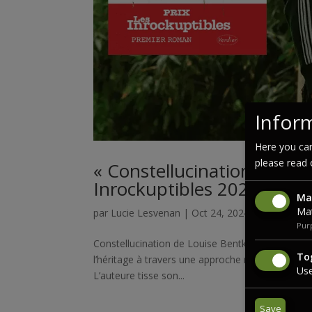
Inform
Here you can
please read
« Constellucination » de L
Inrockuptibles 2024
Ma
Mat
par
Lucie Lesvenan
|
Oct 24, 2024
|
Littérature
Purp
Constellucination de Louise Bentkowski est un réci
Tog
l’héritage à travers une approche narrative non li
Use
L’auteure tisse son...
Save