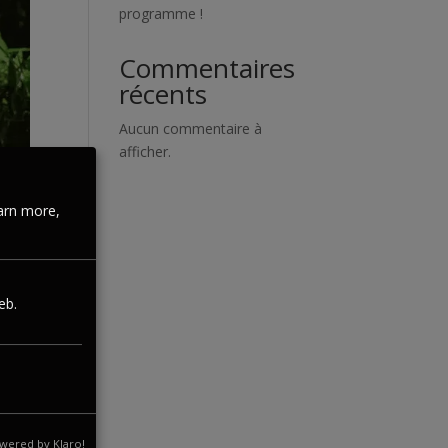
programme !
Commentaires
récents
Aucun commentaire à
afficher.
arn more,
eb.
».
wered by Klaro!