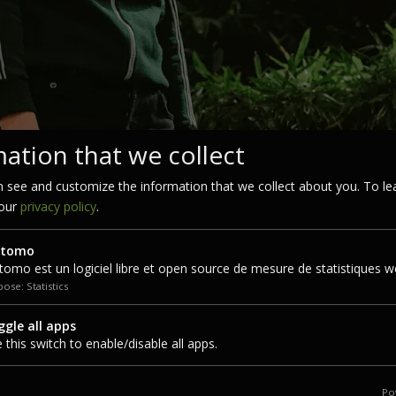
ation that we collect
 see and customize the information that we collect about you. To le
 our
privacy policy
.
ouise Bentkowski (Verdier) – Prix Les
tomo
omo est un logiciel libre et open source de mesure de statistiques w
,
Prix
ose: Statistics
t poétique qui explore les thèmes de la filiation, de l’identité et de
gle all apps
néaire, fusionnant les concepts de « constellation » et « hallucination 
 this switch to enable/disable all apps.
Po