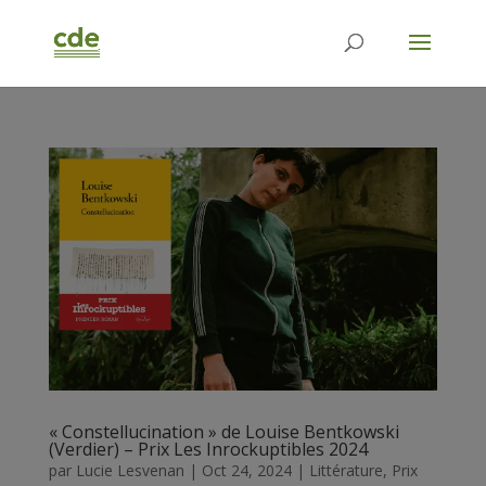
« Constellucination » de Louise Bentkowski
(Verdier) – Prix Les Inrockuptibles 2024
par
Lucie Lesvenan
|
Oct 24, 2024
|
Littérature
,
Prix