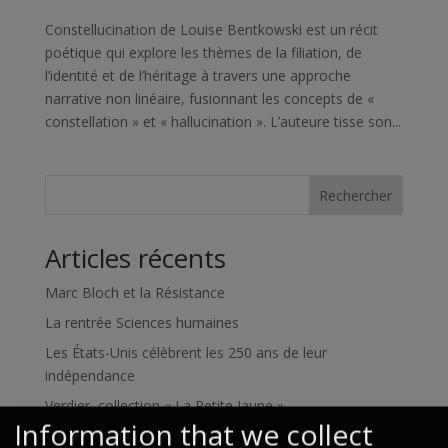
Constellucination de Louise Bentkowski est un récit
poétique qui explore les thèmes de la filiation, de
l’identité et de l’héritage à travers une approche
narrative non linéaire, fusionnant les concepts de «
constellation » et « hallucination ». L’auteure tisse son...
Rechercher
Articles récents
Marc Bloch et la Résistance
La rentrée Sciences humaines
Les États-Unis célèbrent les 250 ans de leur
indépendance
Verdier, collection « La Petite Jaune »
Information that we collect
Rentrée littéraire 2026 : le programme !