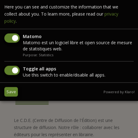
Here you can see and customize the information that we
Commentaires récents
collect about you. To learn more, please read our
privacy
policy
.
Aucun commentaire à afficher.
Matomo
Matomo est un logiciel libre et open source de mesure
de statistiques web.
Purpose: Statistics
Toggle all apps
Use this switch to enable/disable all apps.
Save
Powered by Klaro!
Le C.D.E. (Centre de Diffusion de l'Édition) est une
structure de diffusion. Notre rôle : collaborer avec les
éditeurs pour les représenter en librairie.