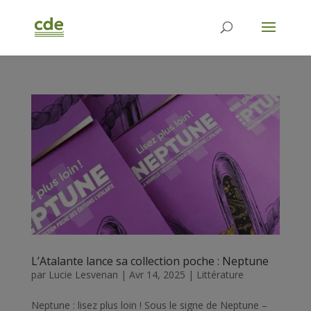
L’Atalante lance sa collection poche : Neptune
par
Lucie Lesvenan
|
Avr 14, 2025
|
Littérature
Neptune : lisez plus loin ! Sous le signe de Neptune –