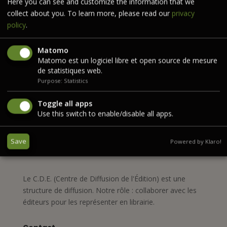
Commentaires récents
Here you can see and customize the information that we
collect about you. To learn more, please read our
privacy
Aucun commentaire à afficher.
policy
.
Matomo
Matomo est un logiciel libre et open source de mesure
de statistiques web.
Purpose: Statistics
Toggle all apps
Use this switch to enable/disable all apps.
Save
Powered by Klaro!
Le C.D.E. (Centre de Diffusion de l'Édition) est une
structure de diffusion. Notre rôle : collaborer avec les
éditeurs pour les représenter en librairie.