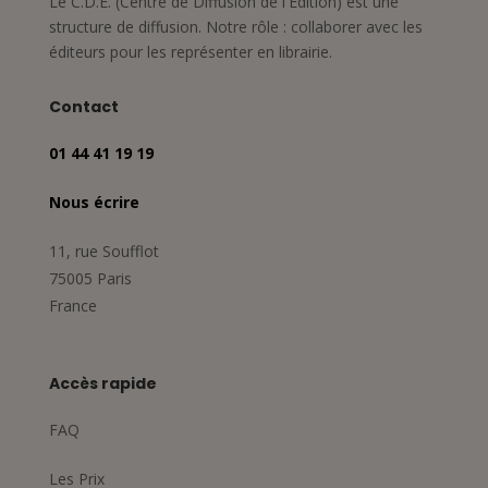
Le C.D.E. (Centre de Diffusion de l'Édition) est une
structure de diffusion. Notre rôle : collaborer avec les
éditeurs pour les représenter en librairie.
Contact
01 44 41 19 19
Nous écrire
11, rue Soufflot
75005 Paris
France
Accès rapide
FAQ
Les Prix