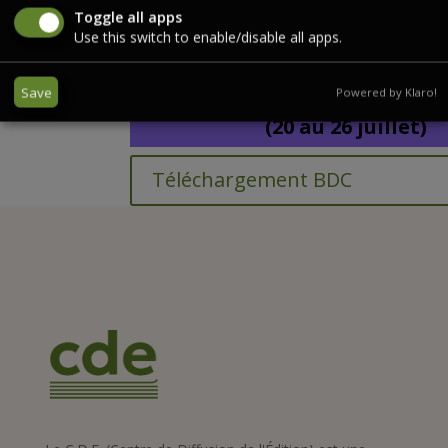
Toggle all apps
TOP 20
Use this switch to enable/disable all apps.
HISTOIRE / ACTUALI
Semaine 30/2026
Save
Powered by Klaro!
(20 au 26 juillet
)
Téléchargement BDC