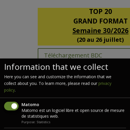
TOP 20
GRAND FORMAT
Semaine 30/2026
(20 au 26 juillet)
Téléchargement BDC
Information that we collect
TOP 20
Here you can see and customize the information that we
FORMAT POCHE
collect about you. To learn more, please read our
privacy
policy
.
Semaine 30/2026
(20 au 26 juillet)
Matomo
Matomo est un logiciel libre et open source de mesure
de statistiques web.
Téléchargement BDC
Purpose: Statistics